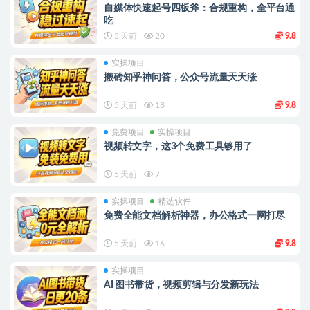
自媒体快速起号四板斧：合规重构，全平台通
吃
5 天前
20
9.8
实操项目
搬砖知乎神问答，公众号流量天天涨
5 天前
18
9.8
免费项目
实操项目
视频转文字，这3个免费工具够用了
5 天前
7
实操项目
精选软件
免费全能文档解析神器，办公格式一网打尽
5 天前
16
9.8
实操项目
AI 图书带货，视频剪辑与分发新玩法