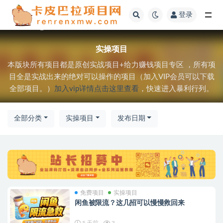
登录
全部
实操项目
本版块所有项目都是原创实战项目+给力赚钱项目专区 ，所有项
目全是实战出来的绝对可以操作的项目（加入VIP会员可以下载
全部项目。）
加入vip详情点击这里查看
，快速进入暴利行列。
全部分类
实操项目
发布日期
免费项目
实操项目
闲鱼被限流？这几招可以慢慢救回来
5 天前
3