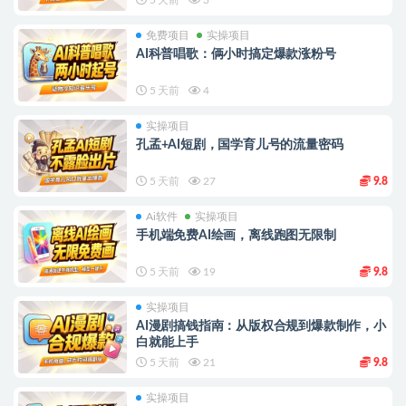
免费项目
实操项目
AI科普唱歌：俩小时搞定爆款涨粉号
5 天前
4
实操项目
孔孟+AI短剧，国学育儿号的流量密码
5 天前
27
9.8
Ai软件
实操项目
手机端免费AI绘画，离线跑图无限制
5 天前
19
9.8
实操项目
AI漫剧搞钱指南：从版权合规到爆款制作，小
白就能上手
5 天前
21
9.8
实操项目