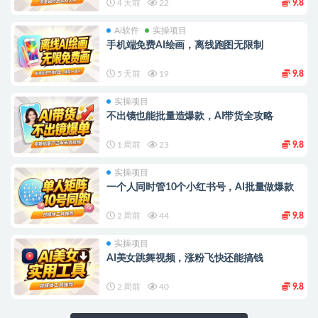
4 天前
22
9.8
Ai软件
实操项目
手机端免费AI绘画，离线跑图无限制
5 天前
19
9.8
实操项目
不出镜也能批量造爆款，AI带货全攻略
1 周前
23
9.8
实操项目
一个人同时管10个小红书号，AI批量做爆款
2 周前
44
9.8
实操项目
AI美女跳舞视频，涨粉飞快还能搞钱
2 周前
40
9.8