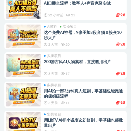
AI口播全流程：数字人+声音克隆实战
22 小时前
21
9.8
Ai软件
实操项目
这个免费AI神器，9张图加3段音频直接变10
秒大片
2 天前
20
9.8
实操项目
200套古风AI人物素材，直接套用出片
3 天前
17
9.8
实操项目
用AI拍一部3分钟真人短剧，零基础也能跑通
的保姆级流程
3 天前
11
9.8
实操项目
用LibTV AI把小说变玄幻短剧，零基础也能批
量出片